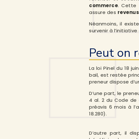
commerce
. Cette 
assure des
revenus
Néanmoins, il exis
survenir à l’initiati
Peut on r
La loi Pinel du 18 j
bail, est restée pr
preneur dispose d’
D’une part, le pren
4 al. 2 du Code de
préavis 6 mois à l’a
18.280).
D’autre part, il d