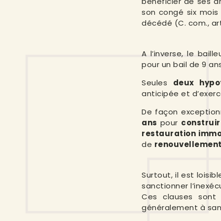
bénéficier de ses dr
son congé six mois 
décédé (C. com., art. 
A l’inverse, le ba
pour un bail de 9 an
Seules
deux hypot
anticipée et d’exerc
De façon exceptionn
ans
pour
construir
restauration immo
de
renouvellement
Surtout, il est loisi
sanctionner l’inexéc
Ces clauses sont
généralement à sanc